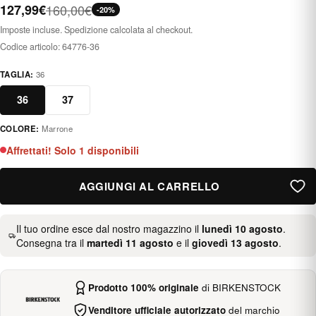
127,99€
160,00€
-20%
Imposte incluse. Spedizione calcolata al checkout.
Codice articolo:
64776-36
TAGLIA:
36
36
37
COLORE:
Marrone
marrón
Affrettati! Solo 1 disponibili
AGGIUNGI AL CARRELLO
Il tuo ordine esce dal nostro magazzino il
lunedì 10 agosto
.
Consegna tra il
martedì 11 agosto
e il
giovedì 13 agosto
.
Prodotto 100% originale
di BIRKENSTOCK
Venditore ufficiale autorizzato
del marchio