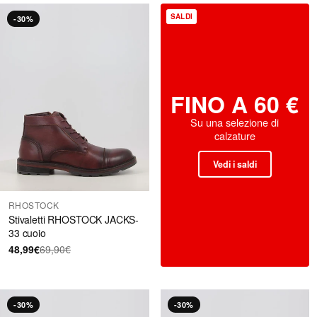
SALDI
-30%
FINO A 60 €
Su una selezione di
calzature
Vedi i saldi
RHOSTOCK
Stivaletti RHOSTOCK JACKS-
33 cuoio
48,99€
69,90€
-30%
-30%