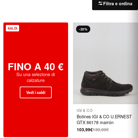
Filtra e ordina
SALDI
-20%
FINO A 40 €
Su una selezione di
calzature
Vedi i saldi
IGI & CO
Botines IGI & CO U.ERNEST
GTX 86178 marrón
103,99€
130,00€