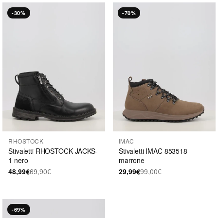
-30%
-70%
RHOSTOCK
IMAC
Stivaletti RHOSTOCK JACKS-
Stivaletti IMAC 853518
1 nero
marrone
48,99€
69,90€
29,99€
99,00€
-69%