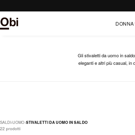
Vai
al
contenuto
DONNA
Gli stivaletti da uomo in sald
eleganti e altri più casual, in 
SALDI
›
UOMO
›
STIVALETTI DA UOMO IN SALDO
22 prodotti