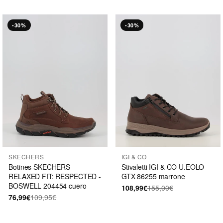
-30%
-30%
SKECHERS
IGI & CO
Botines SKECHERS
Stivaletti IGI & CO U.EOLO
RELAXED FIT: RESPECTED -
GTX 86255 marrone
BOSWELL 204454 cuero
108,99€
155,00€
76,99€
109,95€