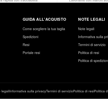
 rapida con tracciabilità
Lavoriamo con marchi aut
GUIDA ALL'ACQUISTO
NOTE LEGALI
Come scegliere la tua taglia
Note legali
Spedizioni
Informativa sulla pr
Resi
Termini di servizio
Portale resi
Politica di resi
Politica di spedizio
 legali
Informativa sulla privacy
Termini di servizio
Politica di resi
Politica 