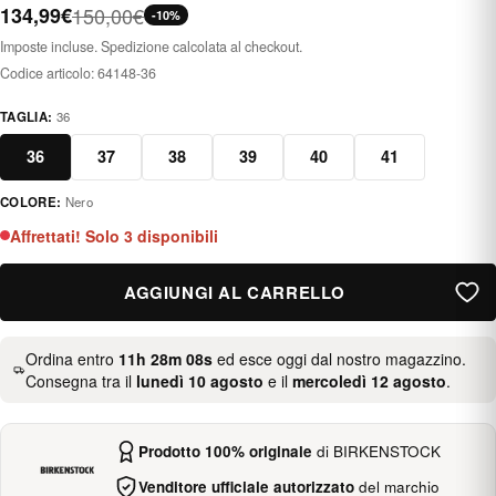
134,99€
150,00€
-10%
Imposte incluse. Spedizione calcolata al checkout.
Codice articolo:
64148-36
TAGLIA:
36
36
37
38
39
40
41
COLORE:
Nero
negro
Affrettati! Solo 3 disponibili
AGGIUNGI AL CARRELLO
Ordina entro
11h 28m 07s
ed esce oggi dal nostro magazzino.
Consegna tra il
lunedì 10 agosto
e il
mercoledì 12 agosto
.
Prodotto 100% originale
di BIRKENSTOCK
Venditore ufficiale autorizzato
del marchio