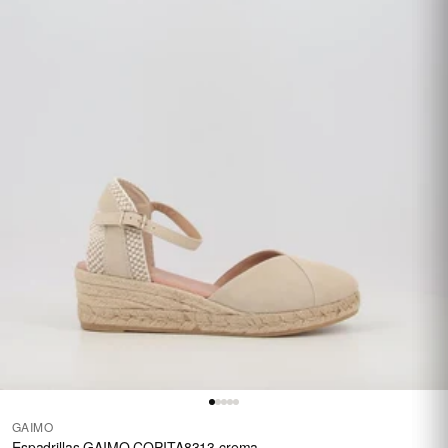
GAIMO
Espadrillas GAIMO COPITA8313 crema