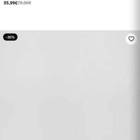
55,99€
79,90€
FINO A 60 €
Su una selezione di
calzature
SALDI
-20%
Vedi i saldi