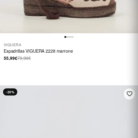
VIGUERA
Espadrillas VIGUERA 2228 marrone
55,99€
79,90€
FINO A 40 €
Su una selezione di
calzature
SALDI
-20%
Vedi i saldi