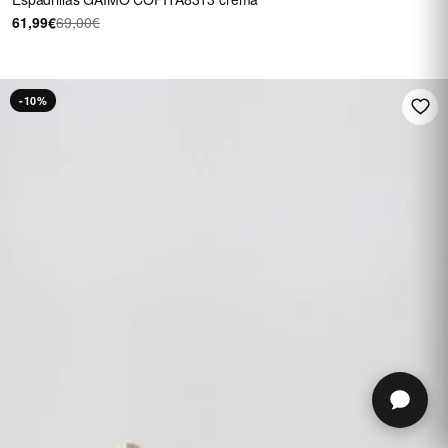
61,99€
69,00€
-10%