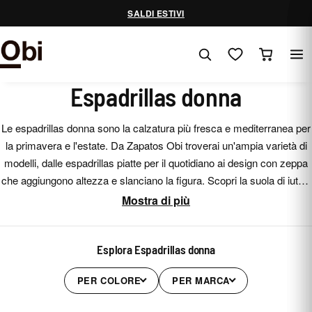
Vai
SALDI ESTIVI
al
contenuto
Espadrillas donna
Le espadrillas donna sono la calzatura più fresca e mediterranea per
la primavera e l'estate. Da Zapatos Obi troverai un'ampia varietà di
modelli, dalle espadrillas piatte per il quotidiano ai design con zeppa
che aggiungono altezza e slanciano la figura. Scopri la suola di iuta, i
colori e le finiture che meglio si abbinano ai tuoi look di stagione.
Mostra di più
Esplora Espadrillas donna
PER COLORE
PER MARCA