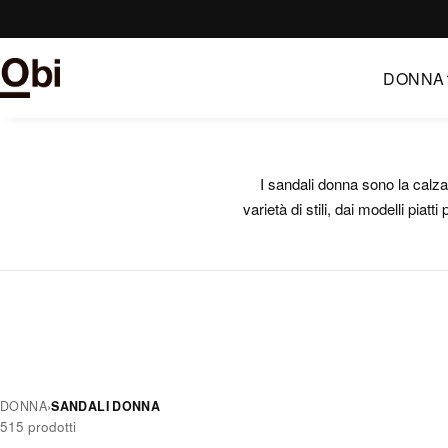
Vai
al
contenuto
DONNA
I sandali donna sono la calza
varietà di stili, dai modelli piatt
DONNA
›
SANDALI DONNA
515 prodotti