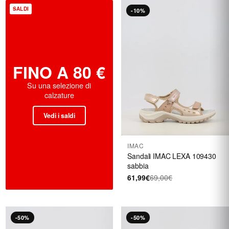
SALDI
-10%
FINO A 80 €
Su una selezione di
calzature
Vedi i saldi
IMAC
Sandali IMAC LEXA 109430
sabbia
61,99€
69,00€
-50%
-50%