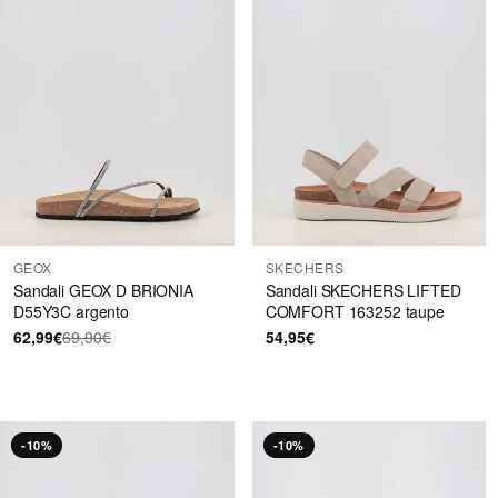
GEOX
SKECHERS
Sandali GEOX D BRIONIA
Sandali SKECHERS LIFTED
D55Y3C argento
COMFORT 163252 taupe
62,99€
69,90€
54,95€
-10%
-10%