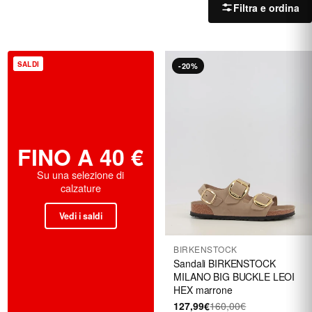
Filtra e ordina
SALDI
-20%
FINO A 40 €
Su una selezione di
calzature
Vedi i saldi
BIRKENSTOCK
Sandali BIRKENSTOCK
MILANO BIG BUCKLE LEOI
HEX marrone
127,99€
160,00€