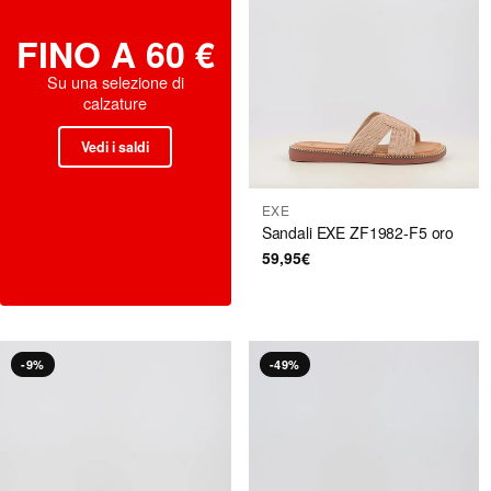
FINO A 60 €
Su una selezione di
calzature
Vedi i saldi
EXE
Sandali EXE ZF1982-F5 oro
59,95€
-9%
-49%