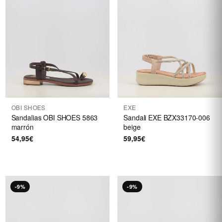
OBI SHOES
EXE
Sandalias OBI SHOES 5863
Sandali EXE BZX33170-006
marrón
beige
54,95€
59,95€
-9%
-9%