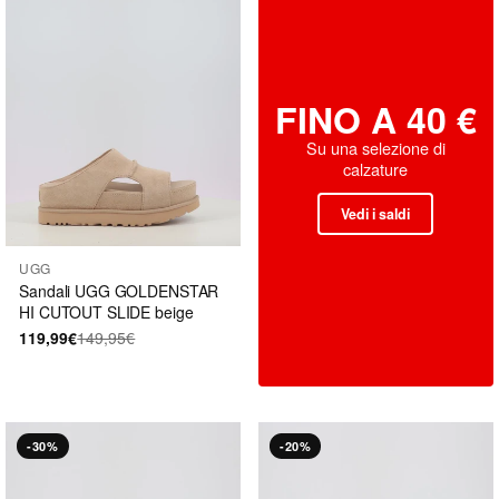
FINO A 40 €
Su una selezione di
calzature
Vedi i saldi
UGG
Sandali UGG GOLDENSTAR
HI CUTOUT SLIDE beige
119,99€
149,95€
-30%
-20%