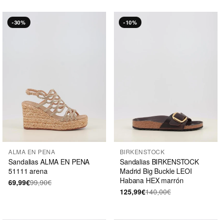
-30%
-10%
ALMA EN PENA
BIRKENSTOCK
Sandalias ALMA EN PENA
Sandalias BIRKENSTOCK
51111 arena
Madrid Big Buckle LEOI
Habana HEX marrón
69,99€
99,90€
125,99€
140,00€