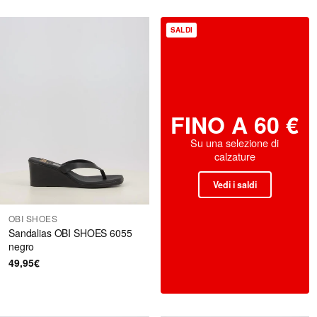
SALDI
FINO A 60 €
Su una selezione di
calzature
Vedi i saldi
OBI SHOES
Sandalias OBI SHOES 6055
negro
49,95€