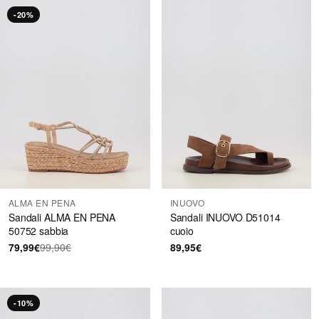
-20%
ALMA EN PENA
INUOVO
Sandali ALMA EN PENA
Sandali INUOVO D51014
50752 sabbia
cuoio
79,99€
99,90€
89,95€
-10%