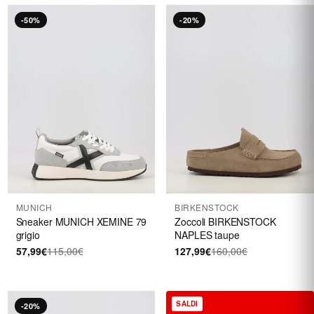
-50%
-20%
MUNICH
BIRKENSTOCK
Sneaker MUNICH XEMINE 79
Zoccoli BIRKENSTOCK
grigio
NAPLES taupe
57,99€
115,00€
127,99€
160,00€
SALDI
-20%