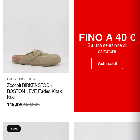
FINO A 40 €
Su una selezione di
calzature
Vedi i saldi
BIRKENSTOCK
Zoccoli BIRKENSTOCK
BOSTON LEVE Faded Khaki
kaki
119,99€
150,00€
-50%