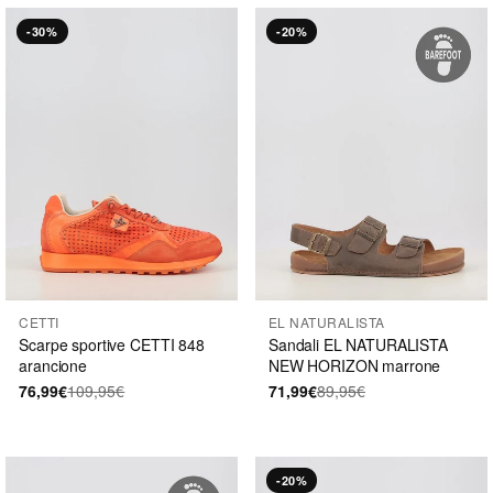
-30%
-20%
CETTI
EL NATURALISTA
Scarpe sportive CETTI 848
Sandali EL NATURALISTA
arancione
NEW HORIZON marrone
76,99€
109,95€
71,99€
89,95€
-20%