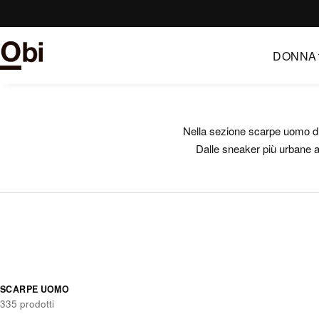
Vai
al
contenuto
DONNA
Nella sezione scarpe uomo di Z
Dalle sneaker più urbane al
SCARPE UOMO
335 prodotti