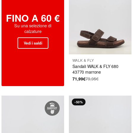
FINO A 60 €
Su una selezione di
calzature
Vedi i saldi
WALK & FLY
Sandali WALK & FLY 680
43770 marrone
71,99€
79,95€
-50%