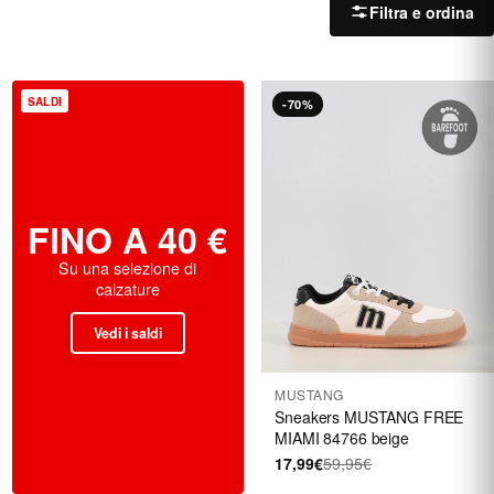
Filtra e ordina
SALDI
-70%
FINO A 40 €
Su una selezione di
calzature
Vedi i saldi
MUSTANG
Sneakers MUSTANG FREE
MIAMI 84766 beige
17,99€
59,95€