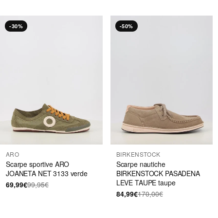
-30%
-50%
ARO
BIRKENSTOCK
Scarpe sportive ARO
Scarpe nautiche
JOANETA NET 3133 verde
BIRKENSTOCK PASADENA
LEVE TAUPE taupe
69,99€
99,95€
84,99€
170,00€