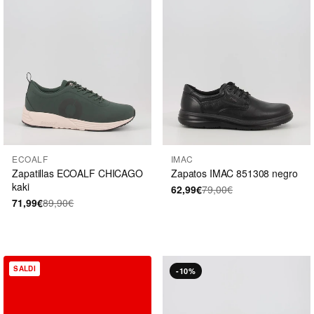
ECOALF
IMAC
Zapatillas ECOALF CHICAGO
Zapatos IMAC 851308 negro
kaki
62,99€
79,00€
71,99€
89,90€
SALDI
-10%