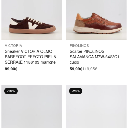
VICTORIA
PIKOLINOS
Sneaker VICTORIA OLMO
Scarpe PIKOLINOS
BAREFOOT EFECTO PIEL &
SALAMANCA M7W-6423C1
SERRAJE 1186103 marrone
cuoio
89,90€
59,99€
119,95€
-10%
-20%