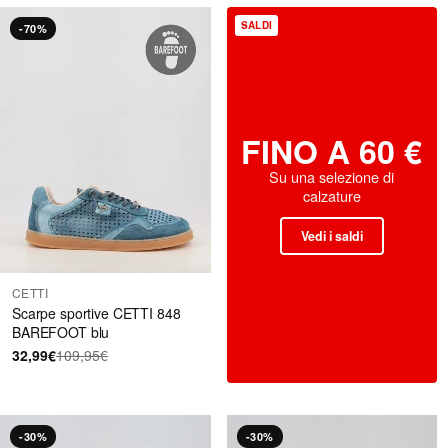
SALDI
-70%
FINO A 60 €
Su una selezione di
calzature
Vedi i saldi
CETTI
Scarpe sportive CETTI 848
BAREFOOT blu
32,99€
109,95€
-30%
-30%