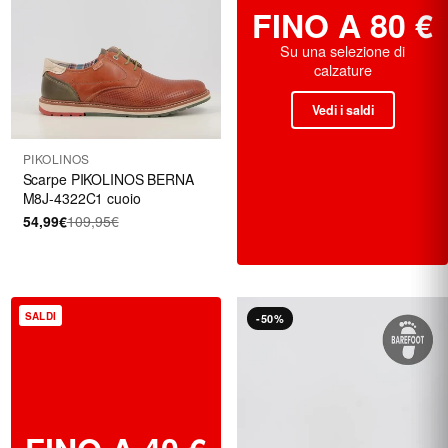
FINO A 80 €
Su una selezione di
calzature
Vedi i saldi
PIKOLINOS
Scarpe PIKOLINOS BERNA
M8J-4322C1 cuoio
54,99€
109,95€
SALDI
-50%