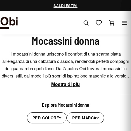
Vai
SALDI ESTIVI
al
contenuto
Mocassini donna
I mocassini donna uniscono il comfort di una scarpa piatta
all'eleganza di una calzatura classica, rendendoli perfetti compagni
del guardaroba quotidiano. Da Zapatos Obi troverai mocassini in
diversi stili, dai modelli più sobri di ispirazione maschile alle versioni
con suola track e dettagli che aggiungono personalità a qualsiasi
Mostra di più
outfit.
Esplora Mocassini donna
PER COLORE
PER MARCA