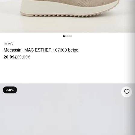
IMAC
Mocassini IMAC ESTHER 107300 beige
20,99€
69,00€
FINO A 40 €
Su una selezione di
calzature
SALDI
-50%
Vedi i saldi