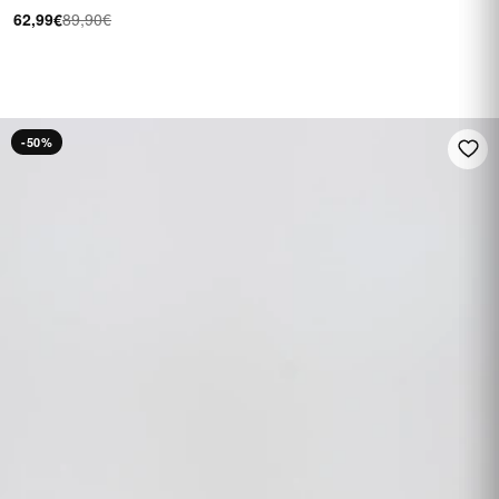
62,99€
89,90€
FINO A 60 €
Su una selezione di
calzature
SALDI
-50%
Vedi i saldi