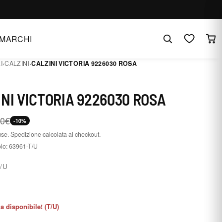
MARCHI
I
›
CALZINI
›
CALZINI VICTORIA 9226030 ROSA
NI VICTORIA 9226030 ROSA
90€
-10%
use. Spedizione calcolata al checkout.
olo:
63961-T/U
/U
ia disponibile! (T/U)