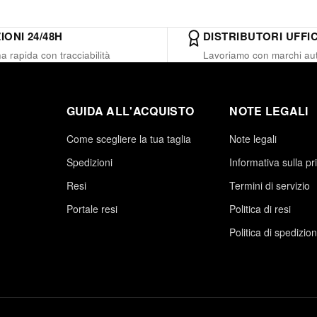
IONI 24/48H
DISTRIBUTORI UFFIC
 rapida con tracciabilità
Lavoriamo con marchi aut
GUIDA ALL'ACQUISTO
NOTE LEGALI
Come scegliere la tua taglia
Note legali
Spedizioni
Informativa sulla pr
Resi
Termini di servizio
Portale resi
Politica di resi
Politica di spedizio