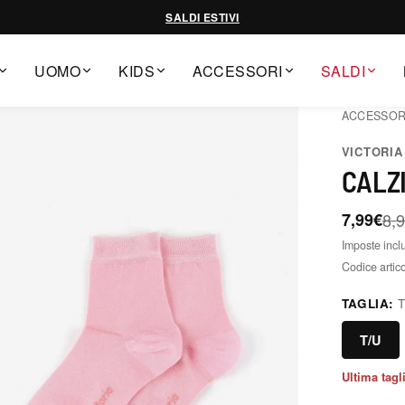
SALDI ESTIVI
UOMO
KIDS
ACCESSORI
SALDI
ACCESSOR
VICTORIA
CALZI
7,99€
8,
Imposte incl
Codice artic
TAGLIA:
T
T/U
Ultima tagl