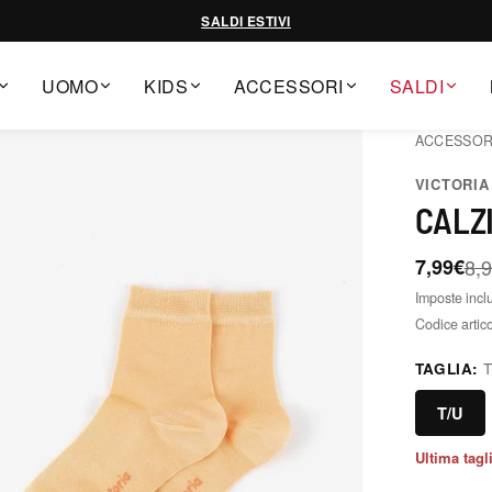
SALDI ESTIVI
UOMO
KIDS
ACCESSORI
SALDI
ACCESSOR
VICTORIA
CALZ
7,99€
8,
Imposte incl
Codice artic
TAGLIA:
T
T/U
Ultima tagl