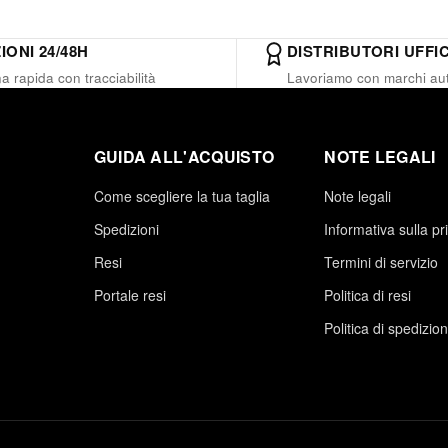
IONI 24/48H
DISTRIBUTORI UFFIC
 rapida con tracciabilità
Lavoriamo con marchi aut
GUIDA ALL'ACQUISTO
NOTE LEGALI
Come scegliere la tua taglia
Note legali
Spedizioni
Informativa sulla pr
Resi
Termini di servizio
Portale resi
Politica di resi
Politica di spedizio