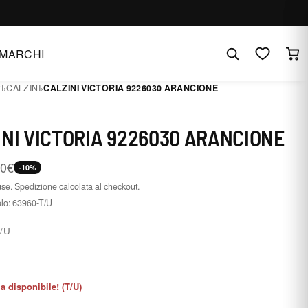
MARCHI
I
›
CALZINI
›
CALZINI VICTORIA 9226030 ARANCIONE
INI VICTORIA 9226030 ARANCIONE
90€
-10%
use. Spedizione calcolata al checkout.
olo:
63960-T/U
/U
ia disponibile! (T/U)