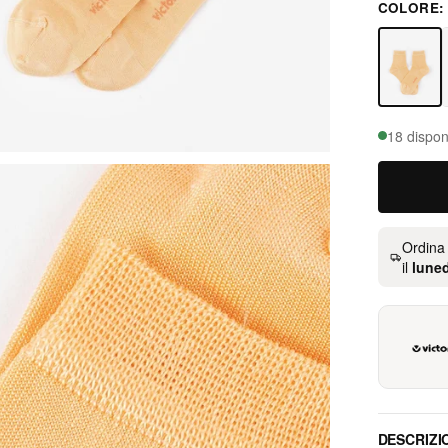
COLORE
naranja
18 disponi
Ordina
il
luned
DESCRIZI