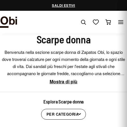
Vai
SALDI ESTIVI
al
contenuto
Scarpe donna
Benvenuta nella sezione scarpe donna di Zapatos Obi, lo spazio
dove troverai calzature per ogni momento della giornata e ogni stile
di vita. Dai sandali più freschi per l'estate agli stivali che
accompagnano le giornate fredde, raccogliamo una selezione
pensata per unire comfort, design e versatilità in un unico posto.
Mostra di più
Esplora Scarpe donna
PER CATEGORIA