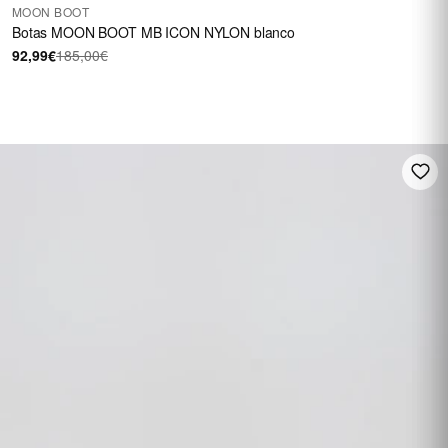
MOON BOOT
Botas MOON BOOT MB ICON NYLON blanco
92,99€
185,00€
FINO A 60 €
Su una selezione di
calzature
SALDI
Vedi i saldi