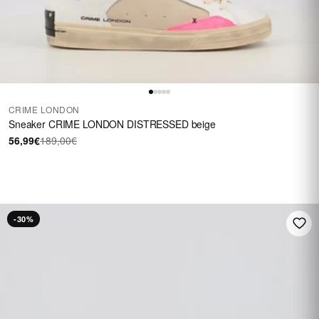
CRIME LONDON
Sneaker CRIME LONDON DISTRESSED beige
56,99€
189,00€
FINO A 40 €
Su una selezione di
calzature
SALDI
-30%
Vedi i saldi