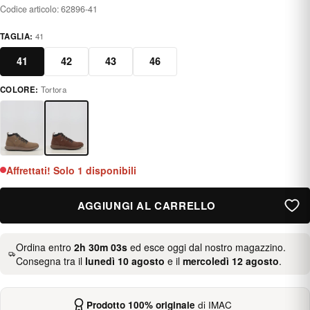
Codice articolo:
62896-41
TAGLIA:
41
41
42
43
46
COLORE:
Tortora
taupe
Affrettati! Solo 1 disponibili
AGGIUNGI AL CARRELLO
Ordina entro
2h 30m 02s
ed esce oggi dal nostro magazzino.
Consegna tra il
lunedì 10 agosto
e il
mercoledì 12 agosto
.
Prodotto 100% originale
di IMAC