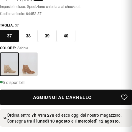
Imposte incluse. Spedizione calcolata al checkout.
Codice articolo:
64452-37
TAGLIA:
37
37
38
39
40
COLORE:
Sabbia
arena
5 disponibili
AGGIUNGI AL CARRELLO
Ordina entro
7h 41m 26s
ed esce oggi dal nostro magazzino.
Consegna tra il
lunedì 10 agosto
e il
mercoledì 12 agosto
.