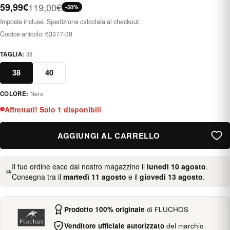
59,99€
119,00€
-50%
Imposte incluse. Spedizione calcolata al checkout.
Codice articolo:
63377-38
TAGLIA:
38
38
40
COLORE:
Nero
negro
Affrettati! Solo 1 disponibili
AGGIUNGI AL CARRELLO
Il tuo ordine esce dal nostro magazzino il
lunedì 10 agosto
.
Consegna tra il
martedì 11 agosto
e il
giovedì 13 agosto
.
Prodotto 100% originale
di FLUCHOS
Venditore ufficiale autorizzato
del marchio