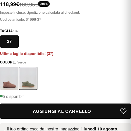
118,99€
169,95€
-30%
Imposte incluse. Spedizione calcolata al checkout.
Codice articolo:
61996-37
TAGLIA:
37
37
Ultima taglia disponibile! (37)
COLORE:
Verde
verde
5 disponibili
AGGIUNGI AL CARRELLO
Il tuo ordine esce dal nostro magazzino il
lunedì 10 agosto
.