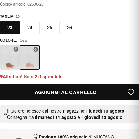
Codice articolo:
62506-23
TAGLIA:
23
23
24
25
26
COLORE:
Rosa
rosa
Affrettati! Solo 2 disponibili
AGGIUNGI AL CARRELLO
Il tuo ordine esce dal nostro magazzino il
lunedì 10 agosto
.
Consegna tra il
martedì 11 agosto
e il
giovedì 13 agosto
.
Prodotto 100% originale
di MUSTANG