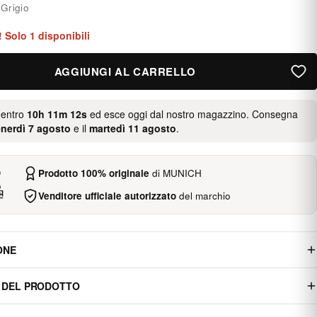
:
Grigio
i! Solo 1 disponibili
AGGIUNGI AL CARRELLO
 entro
10h 11m 11s
ed esce oggi dal nostro magazzino. Consegna
nerdì 7 agosto
e il
martedì 11 agosto
.
Prodotto 100% originale
di MUNICH
Venditore ufficiale autorizzato
del marchio
ONE
 DEL PRODOTTO