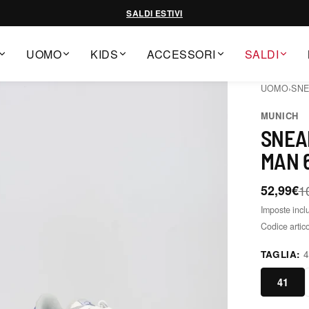
SALDI ESTIVI
UOMO
KIDS
ACCESSORI
SALDI
UOMO
›
SN
MUNICH
SNEA
MAN 6
52,99€
1
Imposte incl
Codice artic
TAGLIA:
41