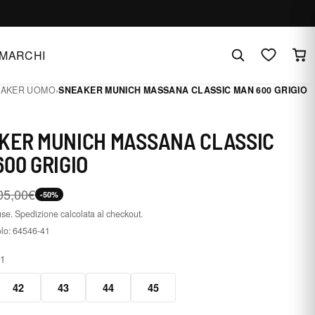
MARCHI
EAKER UOMO
›
SNEAKER MUNICH MASSANA CLASSIC MAN 600 GRIGIO
KER MUNICH MASSANA CLASSIC
00 GRIGIO
05,00€
-50%
use. Spedizione calcolata al checkout.
olo:
64546-41
41
42
43
44
45