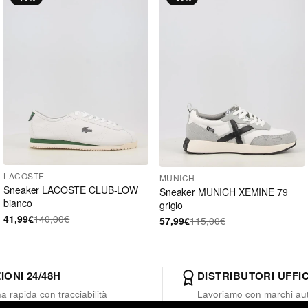
LACOSTE
MUNICH
Sneaker LACOSTE CLUB-LOW
Sneaker MUNICH XEMINE 79
bianco
grigio
41,99€
140,00€
57,99€
115,00€
IONI 24/48H
DISTRIBUTORI UFFIC
 rapida con tracciabilità
Lavoriamo con marchi aut