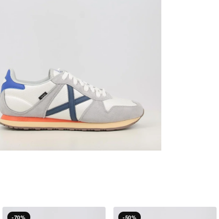
-70%
-50%