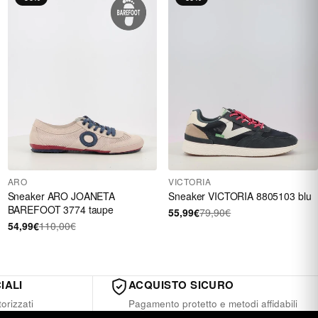
ARO
VICTORIA
Sneaker ARO JOANETA
Sneaker VICTORIA 8805103 blu
BAREFOOT 3774 taupe
55,99€
79,90€
54,99€
110,00€
IALI
ACQUISTO SICURO
orizzati
Pagamento protetto e metodi affidabili