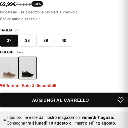
62,99€
79,00€
-20%
Imposte incluse. Spedizione calcolata al checkout.
Codice articolo:
62925-37
TAGLIA:
37
37
38
39
40
COLORE:
Nero
negro
Affrettati! Solo 3 disponibili
AGGIUNGI AL CARRELLO
Il tuo ordine esce dal nostro magazzino il
venerdì 7 agosto
.
Consegna tra il
lunedì 10 agosto
e il
mercoledì 12 agosto
.