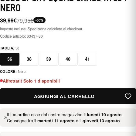
NERO
39,99€
79,95€
-50%
Imposte incluse. Spedizione calcolata al checkout.
Codice articolo:
63437-36
TAGLIA:
36
36
38
39
40
41
COLORE:
Nero
negro
Affrettati! Solo 1 disponibili
AGGIUNGI AL CARRELLO
Il tuo ordine esce dal nostro magazzino il
lunedì 10 agosto
.
Consegna tra il
martedì 11 agosto
e il
giovedì 13 agosto
.