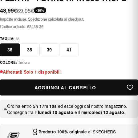
48,99€
69,95€
-30%
Imposte incluse. Spedizione calcolata al checkout.
Codice articolo:
63436-36
TAGLIA:
36
36
38
39
41
COLORE:
Tortora
taupe
Affrettati! Solo 1 disponibili
AGGIUNGI AL CARRELLO
Ordina entro
5h 17m 09s
ed esce oggi dal nostro magazzino.
Consegna tra il
lunedì 10 agosto
e il
mercoledì 12 agosto
.
Prodotto 100% originale
di SKECHERS