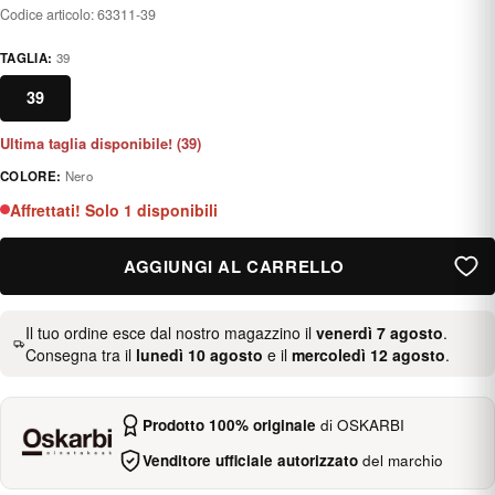
Codice articolo:
63311-39
TAGLIA:
39
39
Ultima taglia disponibile! (39)
COLORE:
Nero
negro
Affrettati! Solo 1 disponibili
AGGIUNGI AL CARRELLO
Il tuo ordine esce dal nostro magazzino il
venerdì 7 agosto
.
Consegna tra il
lunedì 10 agosto
e il
mercoledì 12 agosto
.
Prodotto 100% originale
di OSKARBI
Venditore ufficiale autorizzato
del marchio