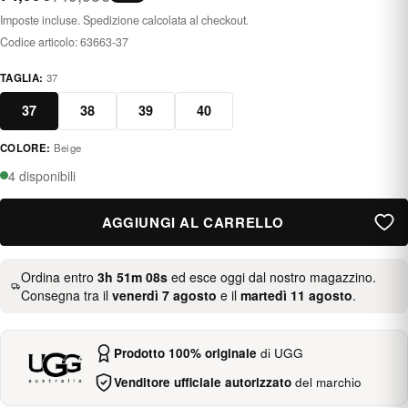
Imposte incluse. Spedizione calcolata al checkout.
Codice articolo:
63663-37
TAGLIA:
37
37
38
39
40
COLORE:
Beige
beig
4 disponibili
AGGIUNGI AL CARRELLO
Ordina entro
3h 51m 07s
ed esce oggi dal nostro magazzino.
Consegna tra il
venerdì 7 agosto
e il
martedì 11 agosto
.
Prodotto 100% originale
di UGG
Venditore ufficiale autorizzato
del marchio