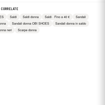
 CORRELATE
ES
Saldi
Saldi donna
Saldi · Fino a 40 €
Sandali
onna
Sandali donna OBI SHOES
Sandali donna in saldo
onna neri
Scarpe donna