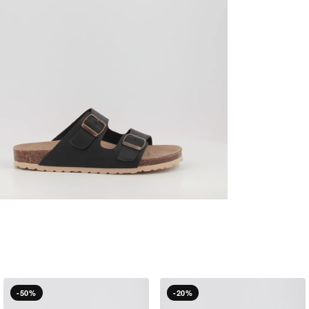
-50%
-20%