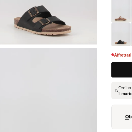
Affrettat
Ordina
il
mart