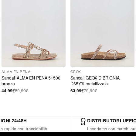
ALMA EN PENA
GEOX
Sandali ALMA EN PENA 51500
Sandali GEOX D BRIONIA
bronzo
D65Y3I metallizzato
44,99€
89,90€
63,99€
79,90€
IONI 24/48H
DISTRIBUTORI UFFIC
 rapida con tracciabilità
Lavoriamo con marchi aut