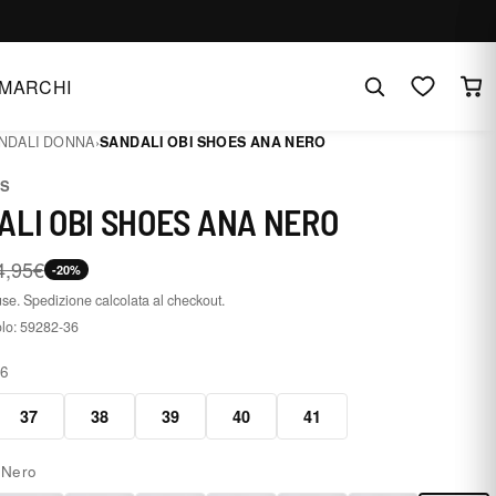
MARCHI
NDALI DONNA
›
SANDALI OBI SHOES ANA NERO
ES
ALI OBI SHOES ANA NERO
4,95€
-20%
use. Spedizione calcolata al checkout.
olo:
59282-36
36
37
38
39
40
41
:
Nero