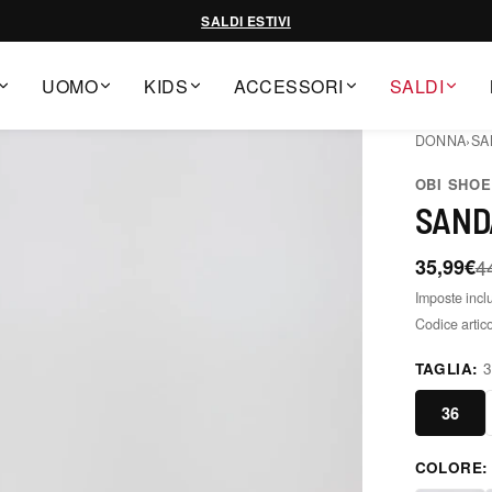
SALDI ESTIVI
UOMO
KIDS
ACCESSORI
SALDI
DONNA
›
SA
OBI SHO
SAND
35,99€
4
Imposte incl
Codice artic
TAGLIA:
36
COLORE
negro