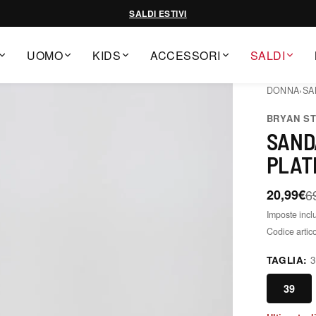
SALDI ESTIVI
UOMO
KIDS
ACCESSORI
SALDI
DONNA
›
SA
BRYAN S
SAND
PLAT
20,99€
6
Imposte incl
Codice artic
TAGLIA:
39