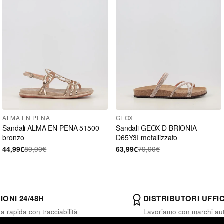
ALMA EN PENA
GEOX
Sandali ALMA EN PENA 51500
Sandali GEOX D BRIONIA
bronzo
D65Y3I metallizzato
44,99€
89,90€
63,99€
79,90€
IONI 24/48H
DISTRIBUTORI UFFIC
 rapida con tracciabilità
Lavoriamo con marchi aut