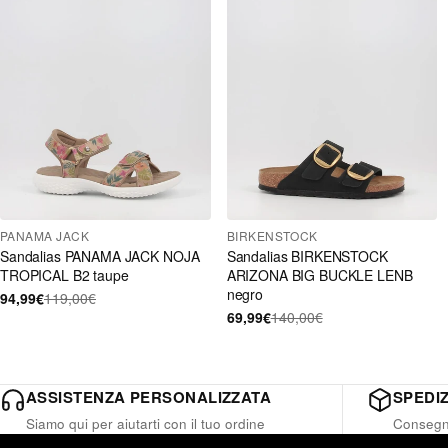
PANAMA JACK
BIRKENSTOCK
Sandalias PANAMA JACK NOJA
Sandalias BIRKENSTOCK
TROPICAL B2 taupe
ARIZONA BIG BUCKLE LENB
negro
94,99€
119,00€
69,99€
140,00€
ASSISTENZA PERSONALIZZATA
SPEDIZ
Siamo qui per aiutarti con il tuo ordine
Consegna