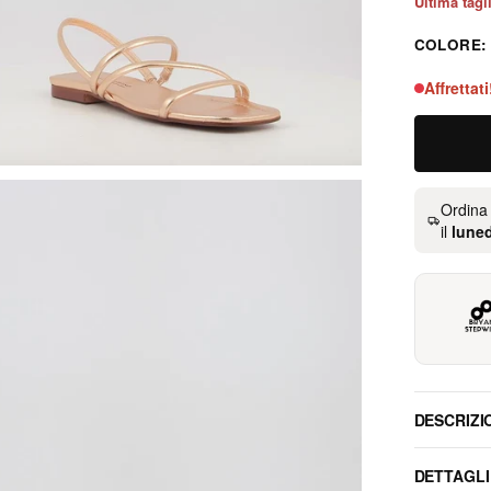
Ultima tagl
COLORE
platino
Affrettat
Ordina
il
luned
DESCRIZI
DETTAGLI