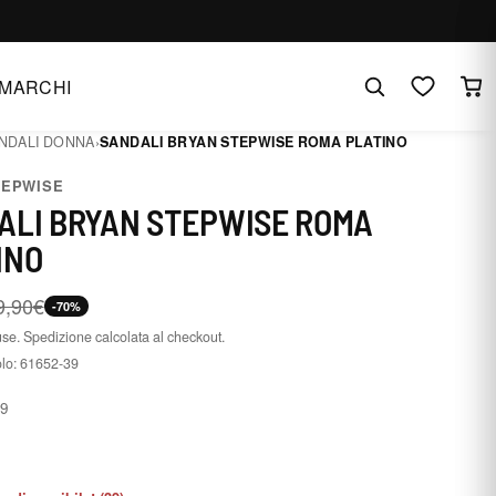
MARCHI
NDALI DONNA
›
SANDALI BRYAN STEPWISE ROMA PLATINO
TEPWISE
ALI BRYAN STEPWISE ROMA
INO
9,90€
-70%
use. Spedizione calcolata al checkout.
olo:
61652-39
39