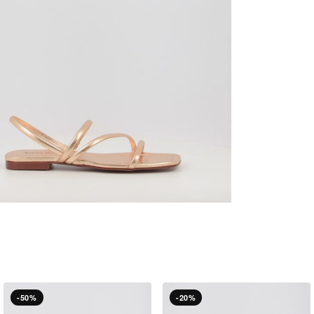
-50%
-20%