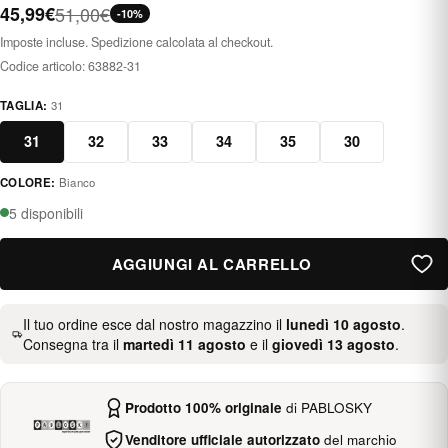
45,99€
51,00€
-10%
Imposte incluse. Spedizione calcolata al checkout.
Codice articolo:
63882-31
TAGLIA:
31
31
32
33
34
35
30
COLORE:
Bianco
blanco
5 disponibili
AGGIUNGI AL CARRELLO
Il tuo ordine esce dal nostro magazzino il
lunedì 10 agosto
.
Consegna tra il
martedì 11 agosto
e il
giovedì 13 agosto
.
Prodotto 100% originale
di PABLOSKY
Venditore ufficiale autorizzato
del marchio