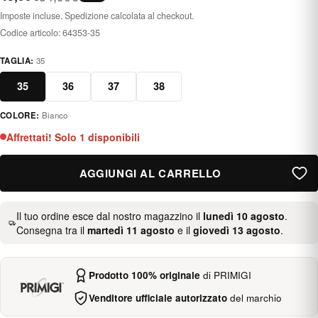
Imposte incluse. Spedizione calcolata al checkout.
Codice articolo:
64353-35
TAGLIA:
35
35
36
37
38
COLORE:
Bianco
blanco
Affrettati! Solo 1 disponibili
AGGIUNGI AL CARRELLO
Il tuo ordine esce dal nostro magazzino il
lunedì 10 agosto
.
Consegna tra il
martedì 11 agosto
e il
giovedì 13 agosto
.
Prodotto 100% originale
di PRIMIGI
Venditore ufficiale autorizzato
del marchio