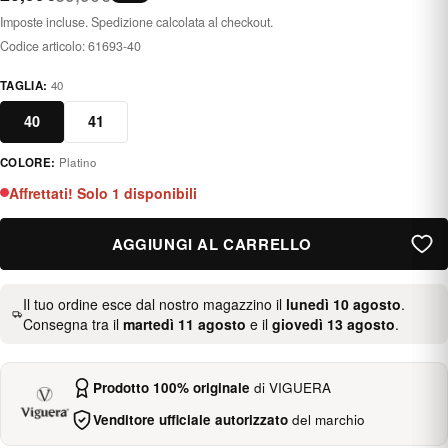
Imposte incluse. Spedizione calcolata al checkout.
Codice articolo:
61693-40
TAGLIA:
40
40
41
COLORE:
Platino
platino
Affrettati! Solo 1 disponibili
AGGIUNGI AL CARRELLO
Il tuo ordine esce dal nostro magazzino il
lunedì 10 agosto
.
Consegna tra il
martedì 11 agosto
e il
giovedì 13 agosto
.
Prodotto 100% originale
di VIGUERA
Venditore ufficiale autorizzato
del marchio