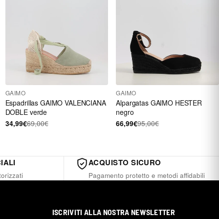
GAIMO
GAIMO
Espadrillas GAIMO VALENCIANA
Alpargatas GAIMO HESTER
DOBLE verde
negro
34,99€
69,00€
66,99€
95,00€
IALI
ACQUISTO SICURO
orizzati
Pagamento protetto e metodi affidabili
ISCRIVITI ALLA NOSTRA NEWSLETTER