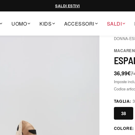
SALDI ESTIVI
UOMO
KIDS
ACCESSORI
SALDI
DONNA
›
ES
MACAREN
ESPA
36,99€
7
Imposte incl
Codice artic
TAGLIA:
38
COLORE
negro