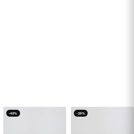
-49%
-29%