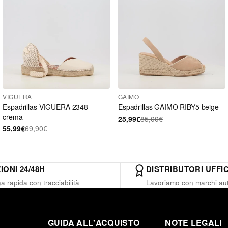
VIGUERA
GAIMO
Espadrillas VIGUERA 2348
Espadrillas GAIMO RIBY5 beige
crema
25,99€
85,00€
55,99€
69,90€
IONI 24/48H
DISTRIBUTORI UFFIC
 rapida con tracciabilità
Lavoriamo con marchi aut
GUIDA ALL'ACQUISTO
NOTE LEGALI