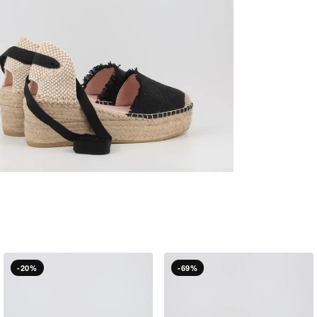
-20%
-69%