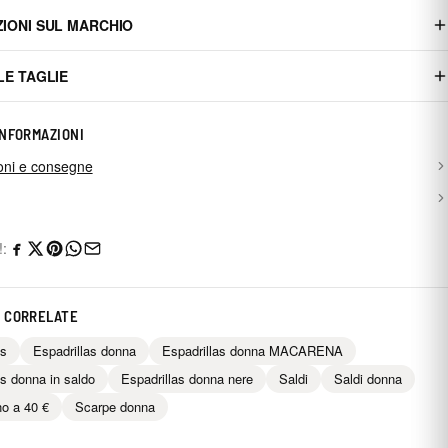
IONI SUL MARCHIO
LE TAGLIE
INFORMAZIONI
oni e consegne
!:
 CORRELATE
as
Espadrillas donna
Espadrillas donna MACARENA
as donna in saldo
Espadrillas donna nere
Saldi
Saldi donna
no a 40 €
Scarpe donna