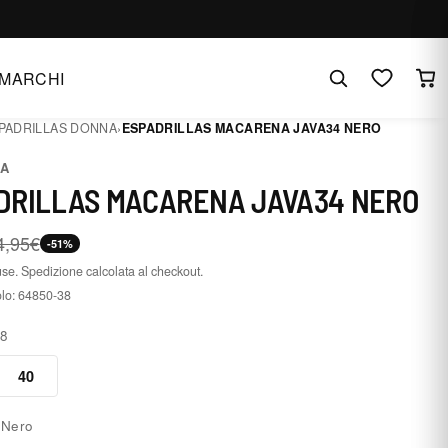
MARCHI
PADRILLAS DONNA
›
ESPADRILLAS MACARENA JAVA34 NERO
A
DRILLAS MACARENA JAVA34 NERO
4,95€
-51%
use. Spedizione calcolata al checkout.
olo:
64850-38
38
40
:
Nero