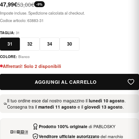
47,99€
53,00€
-9%
Imposte incluse. Spedizione calcolata al checkout.
Codice articolo:
63883-31
TAGLIA:
31
31
32
34
30
COLORE:
Bianco
blanco
Affrettati! Solo 2 disponibili
AGGIUNGI AL CARRELLO
Il tuo ordine esce dal nostro magazzino il
lunedì 10 agosto
.
Consegna tra il
martedì 11 agosto
e il
giovedì 13 agosto
.
Prodotto 100% originale
di PABLOSKY
Venditore ufficiale autorizzato
del marchio