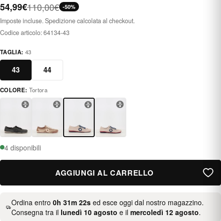
54,99€
110,00€
-50%
Imposte incluse. Spedizione calcolata al checkout.
Codice articolo:
64134-43
TAGLIA:
43
43
44
COLORE:
Tortora
taupe
4 disponibili
AGGIUNGI AL CARRELLO
Ordina entro
0h 31m 22s
ed esce oggi dal nostro magazzino.
Consegna tra il
lunedì 10 agosto
e il
mercoledì 12 agosto
.